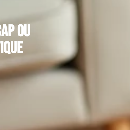
cap ou
tique