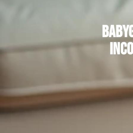
Babyg
inco