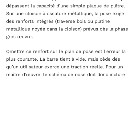
dépassent la capacité d’une simple plaque de plâtre.
Sur une cloison à ossature métallique, la pose exige
des renforts intégrés (traverse bois ou platine
métallique noyée dans la cloison) prévus dès la phase
gros œuvre.
Omettre ce renfort sur le plan de pose est l’erreur la
plus courante. La barre tient à vide, mais cède dès
qu’un utilisateur exerce une traction réelle. Pour un
maître d’œuvre, le schéma de pose doit donc inclure
une coupe de cloison avec indication du renfort, pas
seulement une vue de face.
Adapter la hauteur barre WC PMR au contexte réel du
projet
La réglementation fixe un cadre, mais la pose en
logement privé ou en rénovation impose des