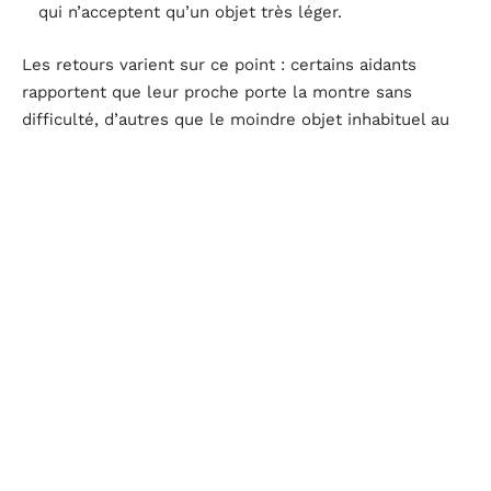
qui n’acceptent qu’un objet très léger.
Les retours varient sur ce point : certains aidants
rapportent que leur proche porte la montre sans
difficulté, d’autres que le moindre objet inhabituel au
poignet provoque de l’agitation. Il n’existe pas de
réponse universelle. Si possible, testez le port de
l’appareil pendant quelques jours avant de vous
engager.
Abonnement, autonomie et coût réel d’un bracelet
GPS Alzheimer
Le prix affiché d’un traceur GPS ne représente qu’une
partie du coût. La plupart des appareils nécessitent
une carte SIM avec un forfait data pour transmettre la
position. Deux modèles économiques coexistent sur le
marché.