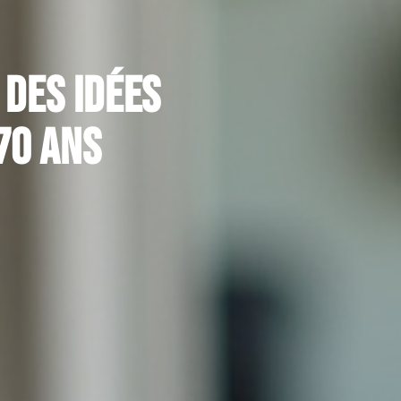
 des idées
70 ans