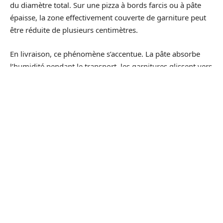
du diamètre total. Sur une pizza à bords farcis ou à pâte
épaisse, la zone effectivement couverte de garniture peut
être réduite de plusieurs centimètres.
En livraison, ce phénomène s’accentue. La pâte absorbe
l’humidité pendant le transport, les garnitures glissent vers
le centre, et les bords gonflés occupent une proportion
plus importante du disque.
La pizza reçue paraît plus
petite que celle photographiée sur l’application
, non
pas parce que le diamètre a changé, mais parce que la
surface utile a diminué.
Pour une pizza Senior destinée à deux personnes, cette
réduction de surface garnie peut faire basculer le repas de
« suffisant » à « un peu juste ». Le calcul ne se fait pas sur
le diamètre annoncé mais sur la zone réellement
exploitable.