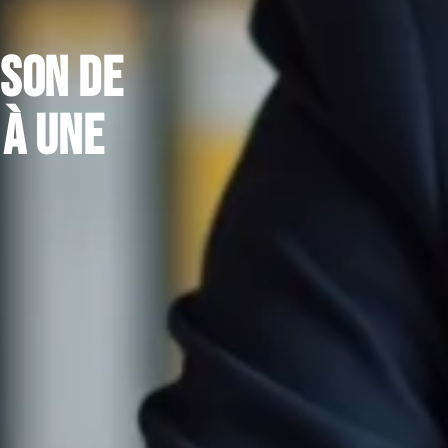
ison de
 à une