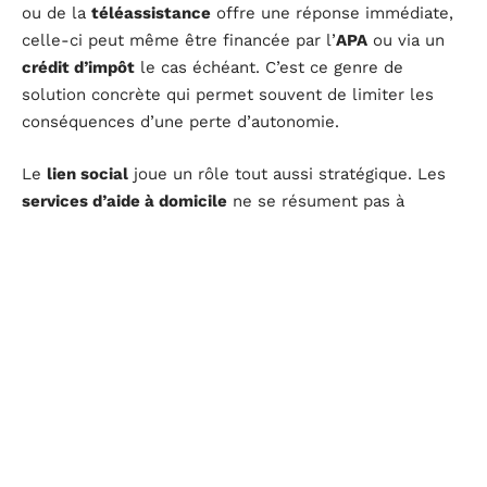
ou de la
téléassistance
offre une réponse immédiate,
celle-ci peut même être financée par l’
APA
ou via un
crédit d’impôt
le cas échéant. C’est ce genre de
solution concrète qui permet souvent de limiter les
conséquences d’une perte d’autonomie.
Le
lien social
joue un rôle tout aussi stratégique. Les
services d’aide à domicile
ne se résument pas à
l’intendance : ils apportent un rythme, réduisent la
sensation d’isolement. Beaucoup de personnes âgées
tentent l’
habitat inclusif
ou la
colocation
intergénérationnelle
, des modes de vie qui
encouragent les rencontres et prolongent le maintien à
domicile.
Pour améliorer la sécurité et le bien-être chaque jour,
plusieurs solutions concrètes méritent réflexion :