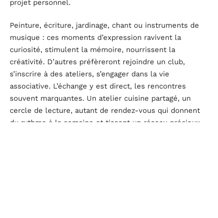
projet personnel.
Peinture, écriture, jardinage, chant ou instruments de
musique : ces moments d’expression ravivent la
curiosité, stimulent la mémoire, nourrissent la
créativité. D’autres préfèreront rejoindre un club,
s’inscrire à des ateliers, s’engager dans la vie
associative. L’échange y est direct, les rencontres
souvent marquantes. Un atelier cuisine partagé, un
cercle de lecture, autant de rendez-vous qui donnent
du rythme à la semaine et tissent un réseau précieux.
Le
bénévolat
, lui, apporte un sentiment d’utilité et de
reconnaissance. Beaucoup de retraités parlent d’un «
second souffle », retrouvant à travers l’engagement le
plaisir d’être utile, de transmettre, d’appartenir à une
communauté.
Pour renforcer vitalité et sérénité, rien de tel que des