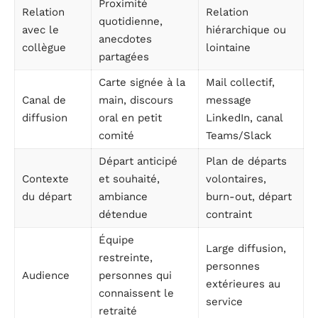
Proximité
Relation
Relation
quotidienne,
avec le
hiérarchique ou
anecdotes
collègue
lointaine
partagées
Carte signée à la
Mail collectif,
Canal de
main, discours
message
diffusion
oral en petit
LinkedIn, canal
comité
Teams/Slack
Départ anticipé
Plan de départs
Contexte
et souhaité,
volontaires,
du départ
ambiance
burn-out, départ
détendue
contraint
Équipe
Large diffusion,
restreinte,
personnes
Audience
personnes qui
extérieures au
connaissent le
service
retraité