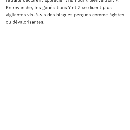
retraite déclarent apprécier l’humour « bienveillant ».
En revanche, les générations Y et Z se disent plus
vigilantes vis-à-vis des blagues perçues comme âgistes
ou dévalorisantes.
Un message lu à voix haute devant une équipe
multigénérationnelle peut donc provoquer des
réactions opposées. La blague sur la mémoire qui
flanche ou le rythme de tortue amuse parfois le
principal intéressé, mais met mal à l’aise une partie de
l’auditoire.
Faire valider le discours par une tierce personne
de
l’équipe, comme le recommandent plusieurs DRH
interrogés par l’ANDRH, réduit ce risque. Ce n’est pas
de la censure : c’est un test de réception.